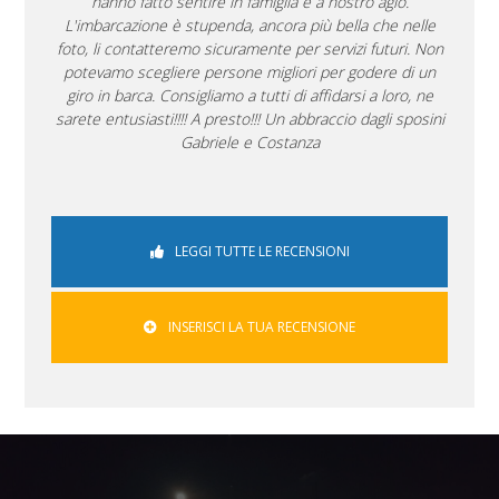
hanno fatto sentire in famiglia e a nostro agio.
L'imbarcazione è stupenda, ancora più bella che nelle
foto, li contatteremo sicuramente per servizi futuri. Non
potevamo scegliere persone migliori per godere di un
giro in barca. Consigliamo a tutti di affidarsi a loro, ne
sarete entusiasti!!!! A presto!!! Un abbraccio dagli sposini
Gabriele e Costanza
LEGGI TUTTE LE RECENSIONI
INSERISCI LA TUA RECENSIONE