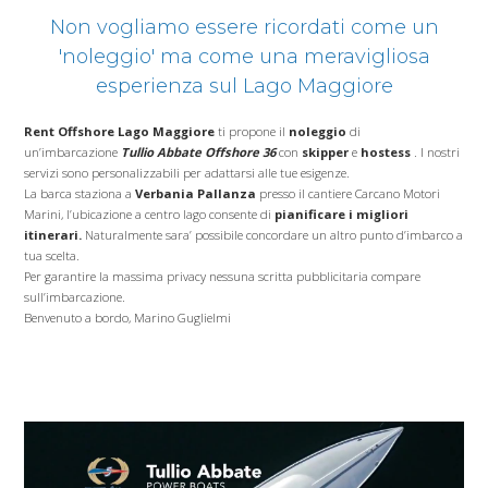
Non vogliamo essere ricordati come un
'noleggio' ma come una meravigliosa
esperienza sul Lago Maggiore
Rent Offshore Lago Maggiore
ti propone il
noleggio
di
un’imbarcazione
Tullio Abbate Offshore 36
con
skipper
e
hostess
. I nostri
servizi sono personalizzabili per adattarsi alle tue esigenze.
La barca staziona a
Verbania Pallanza
presso il cantiere Carcano Motori
Marini, l’ubicazione a centro lago consente di
pianificare i migliori
itinerari.
Naturalmente sara’ possibile concordare un altro punto d’imbarco a
tua scelta.
Per garantire la massima privacy nessuna scritta pubblicitaria compare
sull’imbarcazione.
Benvenuto a bordo, Marino Guglielmi
giro in motoscafo , giro in barca , lago di 